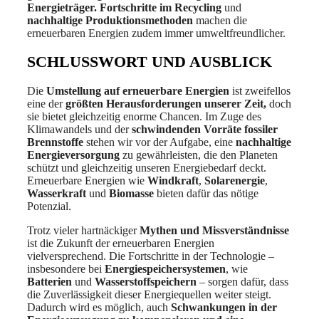
Energieträger.
Fortschritte im Recycling
und
nachhaltige Produktionsmethoden
machen die
erneuerbaren Energien zudem immer umweltfreundlicher.
SCHLUSSWORT UND AUSBLICK
Die
Umstellung auf erneuerbare Energien
ist zweifellos
eine der
größten Herausforderungen unserer Zeit,
doch
sie bietet gleichzeitig enorme Chancen. Im Zuge des
Klimawandels und der
schwindenden Vorräte fossiler
Brennstoffe
stehen wir vor der Aufgabe, eine
nachhaltige
Energieversorgung
zu gewährleisten, die den Planeten
schützt und gleichzeitig unseren Energiebedarf deckt.
Erneuerbare Energien wie
Windkraft
,
Solarenergie
,
Wasserkraft
und
Biomasse
bieten dafür das nötige
Potenzial.
Trotz vieler hartnäckiger
Mythen und Missverständnisse
ist die Zukunft der erneuerbaren Energien
vielversprechend. Die Fortschritte in der Technologie –
insbesondere bei
Energiespeichersystemen
, wie
Batterien
und
Wasserstoffspeichern
– sorgen dafür, dass
die Zuverlässigkeit dieser Energiequellen weiter steigt.
Dadurch wird es möglich, auch
Schwankungen in der