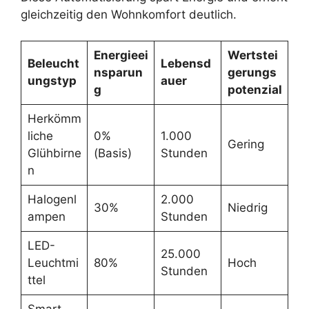
gleichzeitig den Wohnkomfort deutlich.
Energieei
Wertstei
Beleucht
Lebensd
nsparun
gerungs
ungstyp
auer
g
potenzial
Herkömm
liche
0%
1.000
Gering
Glühbirne
(Basis)
Stunden
n
Halogenl
2.000
30%
Niedrig
ampen
Stunden
LED-
25.000
Leuchtmi
80%
Hoch
Stunden
ttel