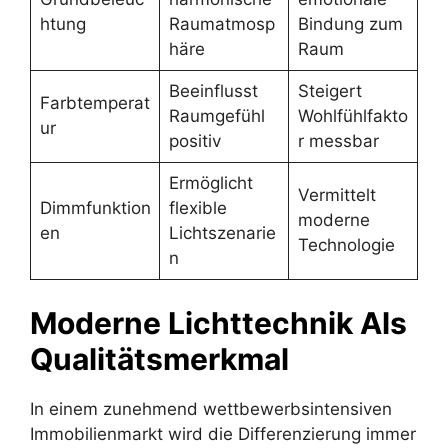
htung
Raumatmosp
Bindung zum
häre
Raum
Beeinflusst
Steigert
Farbtemperat
Raumgefühl
Wohlfühlfakto
ur
positiv
r messbar
Ermöglicht
Vermittelt
Dimmfunktion
flexible
moderne
en
Lichtszenarie
Technologie
n
Moderne Lichttechnik Als
Qualitätsmerkmal
In einem zunehmend wettbewerbsintensiven
Immobilienmarkt wird die Differenzierung immer