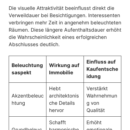
Die visuelle Attraktivität beeinflusst direkt die
Verweildauer bei Besichtigungen. Interessenten
verbringen mehr Zeit in angenehm beleuchteten
Räumen. Diese längere Aufenthaltsdauer erhöht
die Wahrscheinlichkeit eines erfolgreichen
Abschlusses deutlich.
Einfluss auf
Beleuchtung
Wirkung auf
Kaufentsche
saspekt
Immobilie
idung
Hebt
Verstärkt
Akzentbeleuc
architektonis
Wahrnehmun
htung
che Details
g von
hervor
Qualität
Schafft
Erhöht
Grundbeleuc
harmonische
emotionale