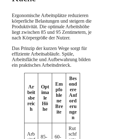
Ergonomische Arbeitsplätze reduzieren
körperliche Belastungen und steigern die
Produktivität. Die optimale Arbeitshöhe
liegt zwischen 85 und 95 Zentimetern, je
nach Körpergröße der Nutzer.
Das Prinzip der kurzen Wege sorgt für
effiziente Arbeitsabläufe. Spüle,
Arbeitsfläche und Aufbewahrung bilden
ein praktisches Arbeitsdreieck.
Bes
Em
ond
Ar
Opt
pfo
ere
beit
ima
hle
Anf
sbe
le
ne
ord
reic
Hö
Bre
eru
h
he
ite
nge
n
Rut
Arb
schf
85-
60-