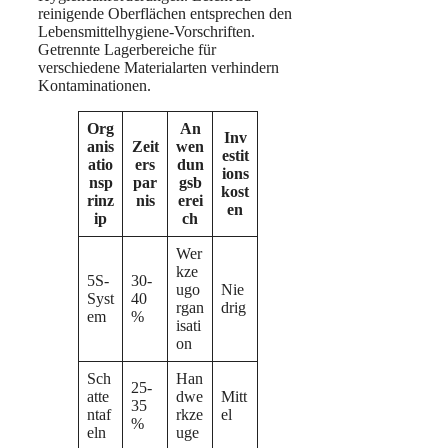
reinigende Oberflächen entsprechen den
Lebensmittelhygiene-Vorschriften.
Getrennte Lagerbereiche für
verschiedene Materialarten verhindern
Kontaminationen.
Org
An
Inv
anis
Zeit
wen
estit
atio
ers
dun
ions
nsp
par
gsb
kost
rinz
nis
erei
en
ip
ch
Wer
kze
5S-
30-
ugo
Nie
Syst
40
rgan
drig
em
%
isati
on
Sch
Han
25-
atte
dwe
Mitt
35
ntaf
rkze
el
%
eln
uge