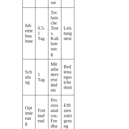
sse
Tec
hnis
che
Inb
0.5-
Test
Leis
etrie
1
s,
tung
bna
Tag
Kali
stest
hme
brie
run
g
Mit
Bed
arbe
Sch
ienu
1
iterv
ulu
ngss
Tag
erst
ng
iche
änd
rheit
nis
Pro
zess
Effi
Opt
Fort
anal
zien
imie
lauf
yse,
zstei
run
end
Fee
geru
g
dba
ng