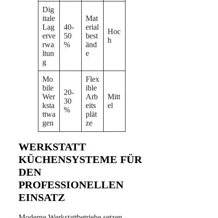
Dig
itale
Mat
Lag
40-
erial
Hoc
erve
50
best
h
rwa
%
änd
ltun
e
g
Mo
Flex
bile
ible
20-
Wer
Arb
Mitt
30
ksta
eits
el
%
ttwa
plät
gen
ze
WERKSTATT
KÜCHENSYSTEME FÜR
DEN
PROFESSIONELLEN
EINSATZ
Moderne Werkstattbetriebe setzen