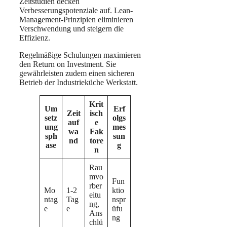
Zeitstudien decken
Verbesserungspotenziale auf. Lean-
Management-Prinzipien eliminieren
Verschwendung und steigern die
Effizienz.
Regelmäßige Schulungen maximieren
den Return on Investment. Sie
gewährleisten zudem einen sicheren
Betrieb der Industrieküche Werkstatt.
Krit
Um
Erf
Zeit
isch
setz
olgs
auf
e
ung
mes
wa
Fak
sph
sun
nd
tore
ase
g
n
Rau
mvo
Fun
rber
Mo
1-2
ktio
eitu
ntag
Tag
nspr
ng,
e
e
üfu
Ans
ng
chlü