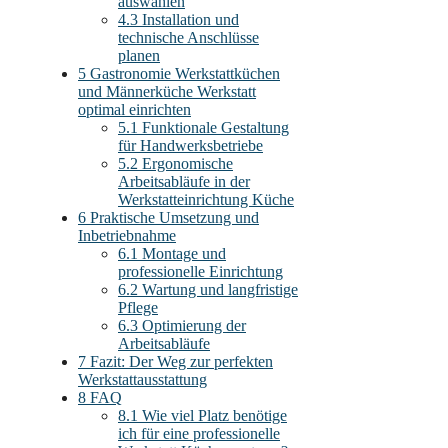
auswählen
4.3
Installation und
technische Anschlüsse
planen
5
Gastronomie Werkstattküchen
und Männerküche Werkstatt
optimal einrichten
5.1
Funktionale Gestaltung
für Handwerksbetriebe
5.2
Ergonomische
Arbeitsabläufe in der
Werkstatteinrichtung Küche
6
Praktische Umsetzung und
Inbetriebnahme
6.1
Montage und
professionelle Einrichtung
6.2
Wartung und langfristige
Pflege
6.3
Optimierung der
Arbeitsabläufe
7
Fazit: Der Weg zur perfekten
Werkstattausstattung
8
FAQ
8.1
Wie viel Platz benötige
ich für eine professionelle