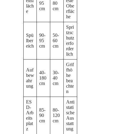
eitsf
este
95
80
läch
Obe
cm
cm
e
rfläc
he
Spri
tzsc
Spü
90-
50-
hutz
lber
95
60
erfo
eich
cm
cm
rder
lich
Grif
Auf
fhö
40-
30-
bew
he
180
40
ahr
bea
cm
cm
ung
chte
n
ES
Anti
D-
stati
85-
80-
Arb
sche
90
120
eits
Aus
cm
cm
plat
statt
z
ung