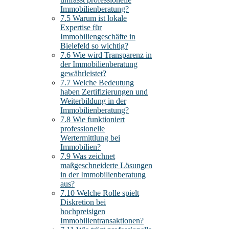
Immobilienberatung?
7.5
Warum ist lokale
Expertise für
Immobiliengeschäfte in
Bielefeld so wichtig?
7.6
Wie wird Transparenz in
der Immobilienberatung
gewährleistet?
7.7
Welche Bedeutung
haben Zertifizierungen und
Weiterbildung in der
Immobilienberatung?
7.8
Wie funktioniert
professionelle
Wertermittlung bei
Immobilien?
7.9
Was zeichnet
maßgeschneiderte Lösungen
in der Immobilienberatung
aus?
7.10
Welche Rolle spielt
Diskretion bei
hochpreisigen
Immobilientransaktionen?