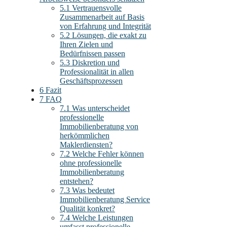
5.1
Vertrauensvolle
Zusammenarbeit auf Basis
von Erfahrung und Integrität
5.2
Lösungen, die exakt zu
Ihren Zielen und
Bedürfnissen passen
5.3
Diskretion und
Professionalität in allen
Geschäftsprozessen
6
Fazit
7
FAQ
7.1
Was unterscheidet
professionelle
Immobilienberatung von
herkömmlichen
Maklerdiensten?
7.2
Welche Fehler können
ohne professionelle
Immobilienberatung
entstehen?
7.3
Was bedeutet
Immobilienberatung Service
Qualität konkret?
7.4
Welche Leistungen
umfasst professionelle