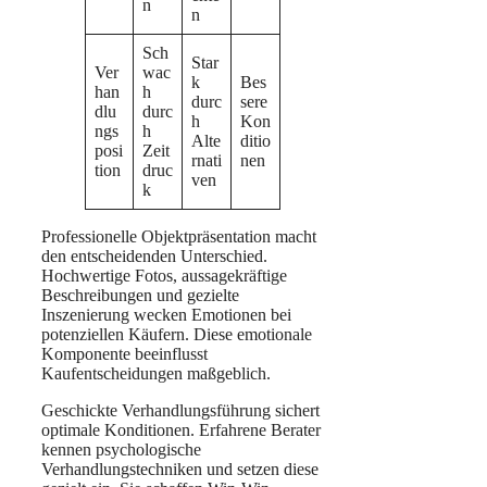
n
n
Sch
Star
Ver
wac
k
Bes
han
h
durc
sere
dlu
durc
h
Kon
ngs
h
Alte
ditio
posi
Zeit
rnati
nen
tion
druc
ven
k
Professionelle Objektpräsentation macht
den entscheidenden Unterschied.
Hochwertige Fotos, aussagekräftige
Beschreibungen und gezielte
Inszenierung wecken Emotionen bei
potenziellen Käufern. Diese emotionale
Komponente beeinflusst
Kaufentscheidungen maßgeblich.
Geschickte Verhandlungsführung sichert
optimale Konditionen. Erfahrene Berater
kennen psychologische
Verhandlungstechniken und setzen diese