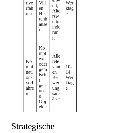
enw
rtve
Vill
Wer
ert,
rfah
en,
ktag
Alte
ren
Her
e
rsw
renh
ertm
äuse
inde
r
run
g
Ko
mpl
Alle
exe
Ko
rele
oder
mbi
vant
10-
gem
nati
en
14
isch
ons
Be
Wer
t
verf
wert
ktag
gen
ahre
ung
e
utzt
n
sans
e
ätze
Obj
ekte
Strategische