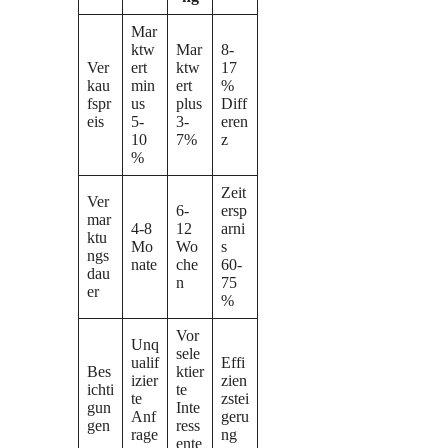
Mar
ktw
Mar
8-
Ver
ert
ktw
17
kau
min
ert
%
fspr
us
plus
Diff
eis
5-
3-
eren
10
7%
z
%
Zeit
Ver
6-
ersp
mar
4-8
12
arni
ktu
Mo
Wo
s
ngs
nate
che
60-
dau
n
75
er
%
Vor
Unq
sele
ualif
Effi
Bes
ktier
izier
zien
ichti
te
te
zstei
gun
Inte
Anf
geru
gen
ress
rage
ng
ente