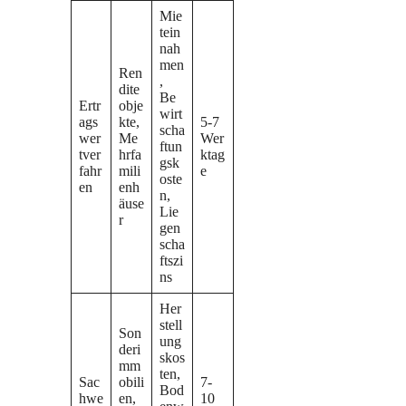
Mie
tein
nah
men
Ren
,
dite
Be
Ertr
obje
wirt
ags
kte,
5-7
scha
wer
Me
Wer
ftun
tver
hrfa
ktag
gsk
fahr
mili
e
oste
en
enh
n,
äuse
Lie
r
gen
scha
ftszi
ns
Her
stell
Son
ung
deri
skos
mm
ten,
Sac
obili
7-
Bod
hwe
en,
10