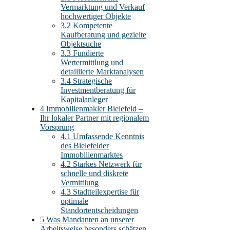
Vermarktung und Verkauf
hochwertiger Objekte
3.2
Kompetente
Kaufberatung und gezielte
Objektsuche
3.3
Fundierte
Wertermittlung und
detaillierte Marktanalysen
3.4
Strategische
Investmentberatung für
Kapitalanleger
4
Immobilienmakler Bielefeld –
Ihr lokaler Partner mit regionalem
Vorsprung
4.1
Umfassende Kenntnis
des Bielefelder
Immobilienmarktes
4.2
Starkes Netzwerk für
schnelle und diskrete
Vermittlung
4.3
Stadtteilexpertise für
optimale
Standortentscheidungen
5
Was Mandanten an unserer
Arbeitsweise besonders schätzen