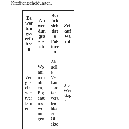
Kreditentscheidungen.
Ber
Be
An
ück
wer
wen
sich
Zeit
tun
dun
tigt
auf
gsv
gsb
e
wa
erfa
erei
Fak
nd
hre
ch
tore
n
n
Akt
Wo
uell
hni
e
Ver
mm
Ver
glei
obili
kauf
3-5
chs
en,
spre
Wer
wer
Eig
ise
ktag
tver
entu
verg
e
fahr
ms
leic
en
woh
hbar
nun
er
gen
Obj
ekte