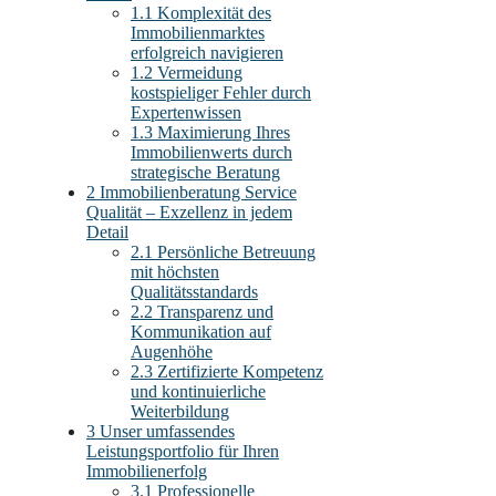
1.1
Komplexität des
Immobilienmarktes
erfolgreich navigieren
1.2
Vermeidung
kostspieliger Fehler durch
Expertenwissen
1.3
Maximierung Ihres
Immobilienwerts durch
strategische Beratung
2
Immobilienberatung Service
Qualität – Exzellenz in jedem
Detail
2.1
Persönliche Betreuung
mit höchsten
Qualitätsstandards
2.2
Transparenz und
Kommunikation auf
Augenhöhe
2.3
Zertifizierte Kompetenz
und kontinuierliche
Weiterbildung
3
Unser umfassendes
Leistungsportfolio für Ihren
Immobilienerfolg
3.1
Professionelle