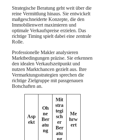
Strategische Beratung geht weit über die
reine Vermittlung hinaus. Sie entwickelt
maßgeschneiderte Konzepte, die den
Immobilienwert maximieren und
optimale Verkaufspreise erzielen. Das
richtige Timing spielt dabei eine zentrale
Rolle.
Professionelle Makler analysieren
Marktbedingungen präzise. Sie erkennen
den idealen Verkaufszeitpunkt und
nutzen Marktchancen gezielt aus. Ihre
Vermarktungsstrategien sprechen die
richtige Zielgruppe mit passgenauen
Botschaften an.
Mit
stra
Oh
tegi
ne
Me
Asp
sch
Ber
hrw
ekt
er
atu
ert
Ber
ng
atu
ng