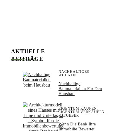
AKTUELLE
BEITRÄGE
More
NACHHALTIGES
WOHNEN
Nachhaltige
Baumaterialien Für Den
Hausbau
EIGENTUM KAUFEN
,
EIGENTUM VERKAUFEN
,
RATGEBER
Wenn Die Bank Ihre
Immobilie Bewertet: