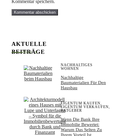
Kommentar speichern.
AKTUELLE
BEITRÄGE
More
NACHHALTIGES
WOHNEN
Nachhaltige
Baumaterialien Für Den
Hausbau
EIGENTUM KAUFEN
,
EIGENTUM VERKAUFEN
,
RATGEBER
Wenn Die Bank Ihre
Immobilie Bewertet:
Warum Das Selten Zu
Ihrem Vorteil Ist