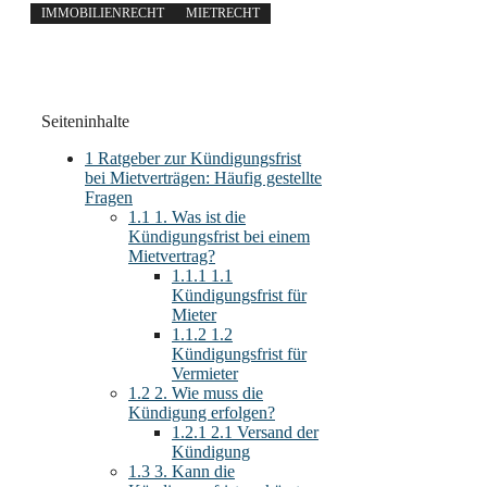
IMMOBILIENRECHT
MIETRECHT
Seiteninhalte
1
Ratgeber zur Kündigungsfrist
bei Mietverträgen: Häufig gestellte
Fragen
1.1
1. Was ist die
Kündigungsfrist bei einem
Mietvertrag?
1.1.1
1.1
Kündigungsfrist für
Mieter
1.1.2
1.2
Kündigungsfrist für
Vermieter
1.2
2. Wie muss die
Kündigung erfolgen?
1.2.1
2.1 Versand der
Kündigung
1.3
3. Kann die