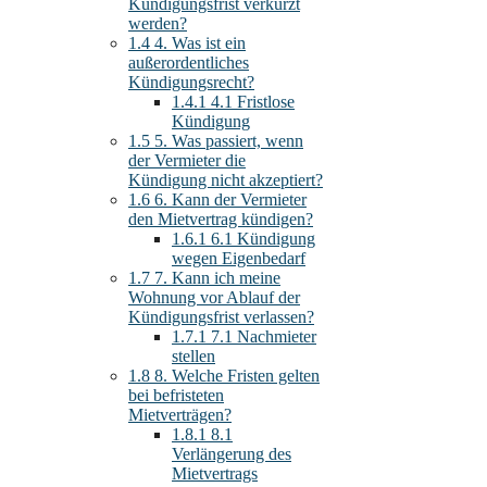
Kündigungsfrist verkürzt
werden?
1.4
4. Was ist ein
außerordentliches
Kündigungsrecht?
1.4.1
4.1 Fristlose
Kündigung
1.5
5. Was passiert, wenn
der Vermieter die
Kündigung nicht akzeptiert?
1.6
6. Kann der Vermieter
den Mietvertrag kündigen?
1.6.1
6.1 Kündigung
wegen Eigenbedarf
1.7
7. Kann ich meine
Wohnung vor Ablauf der
Kündigungsfrist verlassen?
1.7.1
7.1 Nachmieter
stellen
1.8
8. Welche Fristen gelten
bei befristeten
Mietverträgen?
1.8.1
8.1
Verlängerung des
Mietvertrags